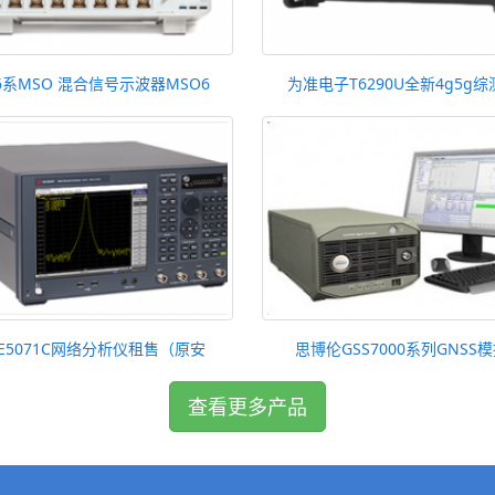
6系MSO 混合信号示波器MSO6
为准电子T6290U全新4g5g综
E5071C网络分析仪租售（原安
思博伦GSS7000系列GNSS
查看更多产品